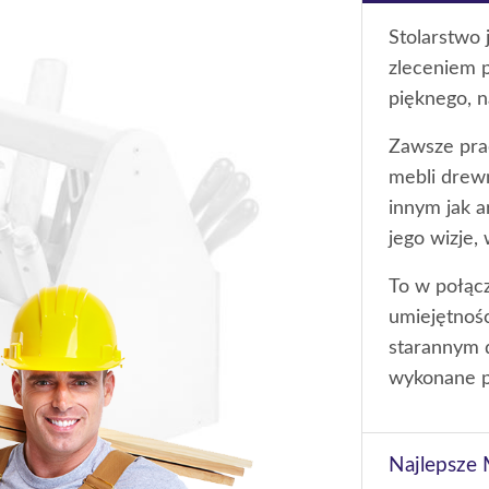
Stolarstwo 
zleceniem 
pięknego, n
Zawsze pra
mebli drewn
innym jak a
jego wizje,
To w połąc
umiejętnośc
starannym 
wykonane pr
Najlepsze 