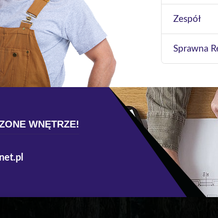
Zespół
Sprawna Re
ZONE WNĘTRZE!
et.pl