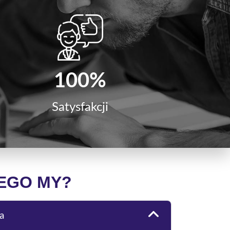
100%
Satysfakcji
EGO MY?
a