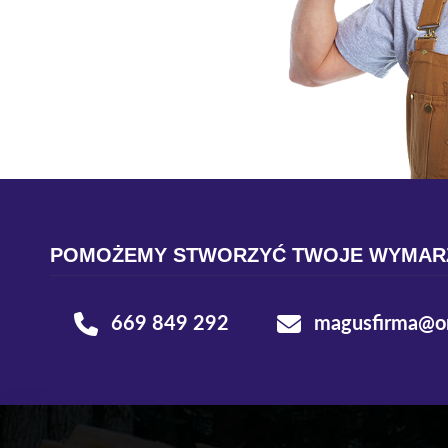
POMOŻEMY STWORZYĆ TWOJE WYMAR
669 849 292
magusfirma@on