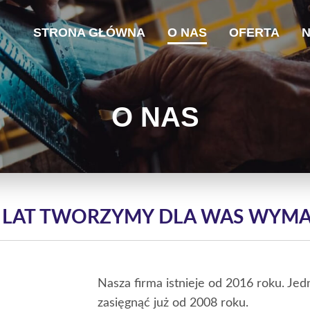
STRONA GŁÓWNA
O NAS
OFERTA
N
O NAS
 LAT TWORZYMY DLA WAS WYM
Nasza firma istnieje od 2016 roku. 
zasięgnąć już od 2008 roku.