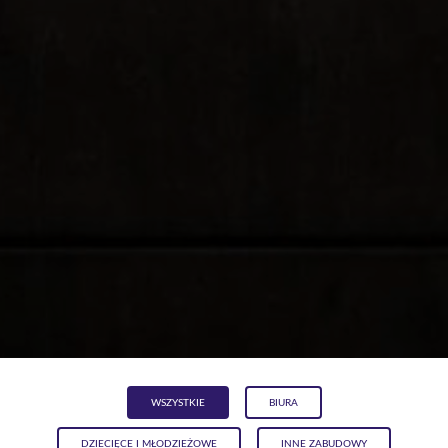
WSZYSTKIE
BIURA
DZIECIĘCE I MŁODZIEŻOWE
INNE ZABUDOWY