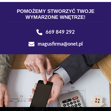
POMOŻEMY STWORZYĆ TWOJE
WYMARZONE WNĘTRZE!
669 849 292
magusfirma@onet.pl